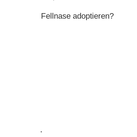
Fellnase adoptieren?
INTERESSE UND NOCH FRAGEN? DANN
SCHREIB UNS DIREKT.