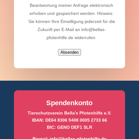
Beantwortung meiner Anfrage elektronisch
erhoben und gespeichert werden. Hinweis:
Sie können Ihre Einwilligung jederzeit für die
Zukunft per E-Mail an info@bellas-
pfotenhilfe.de widerrufen.
Absenden
Spendenkonto
Tierschutzverein Bella’s Pfotenhilfe e.V.
IBAN: DE64 8306 5408 0005 2733 66
BIC: GENO DEF1 SLR
Paypal:
info@bellas-pfotenhilfe.de