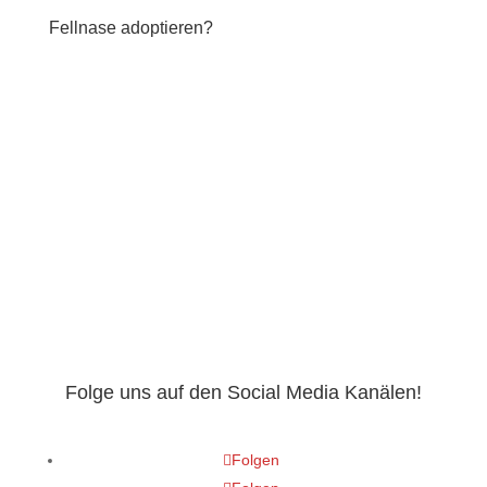
Fellnase adoptieren?
INTERESSE UND NOCH FRAGEN? DANN SCHREIB
UNS DIREKT.
Adoptieren? SENDE UNS EINE SELBSTAUSKUNFT!
ZU DEN ANDEREN FELLKUMPELS, DIE ADOPTANTEN
SUCHEN.
Folge uns auf den Social Media Kanälen!
Folgen