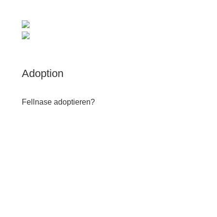
Adoption
Fellnase adoptieren?
INTERESSE UND NOCH FRAGEN? DANN SCHREIB
UNS DIREKT.
Adoptieren? SENDE UNS EINE SELBSTAUSKUNFT!
ZU DEN ANDEREN FELLKUMPELS, DIE ADOPTANTEN
SUCHEN.