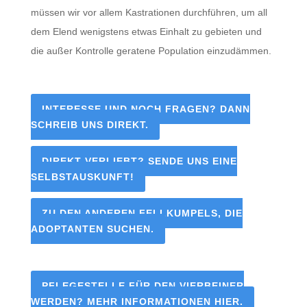
müssen wir vor allem Kastrationen durchführen, um all
dem Elend wenigstens etwas Einhalt zu gebieten und
die außer Kontrolle geratene Population einzudämmen.
INTERESSE UND NOCH FRAGEN? DANN
SCHREIB UNS DIREKT.
DIREKT VERLIEBT? SENDE UNS EINE
SELBSTAUSKUNFT!
ZU DEN ANDEREN FELLKUMPELS, DIE
ADOPTANTEN SUCHEN.
PFLEGESTELLE FÜR DEN VIERBEINER
WERDEN? MEHR INFORMATIONEN HIER.