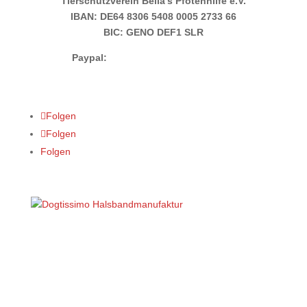
Tierschutzverein Bella’s Pfotenhilfe e.V.
IBAN: DE64 8306 5408 0005 2733 66
BIC: GENO DEF1 SLR
Paypal:
info@bellas-pfotenhilfe.de
Folgen
Folgen
Folgen
Datenschutz
Impressum
Cookie-Richtlinien (EU)