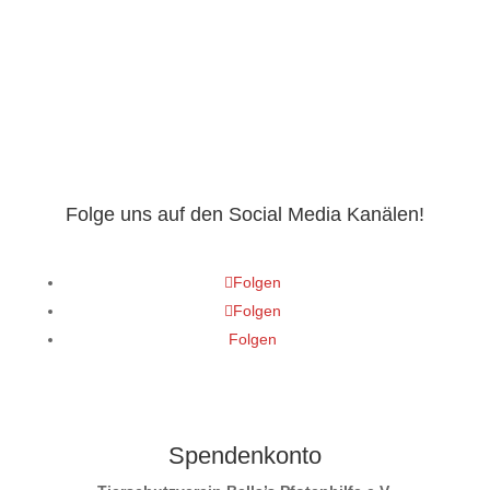
Adoptieren? SENDE UNS EINE SELBSTAUSKUNFT!
ZU DEN ANDEREN FELLKUMPELS, DIE ADOPTANTEN
SUCHEN.
Folge uns auf den Social Media Kanälen!
Folgen
Folgen
Folgen
Spendenkonto