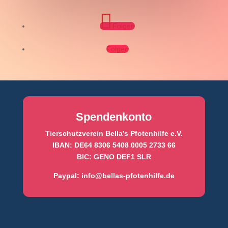
Folgen
Folgen
Spendenkonto
Tierschutzverein Bella’s Pfotenhilfe e.V.
IBAN: DE64 8306 5408 0005 2733 66
BIC: GENO DEF1 SLR
Paypal:
info@bellas-pfotenhilfe.de