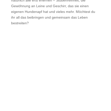
natürlich alle erst erlernen – Stubenreinheit, die
Gewöhnung an Leine und Geschirr, das sie einen
eigenen Hundenapf hat und vieles mehr. Möchtest du
ihr all das beibringen und gemeinsam das Leben
bestreiten?
Jeder Beitrag rettet
Hundeleben
via Paypal helfen