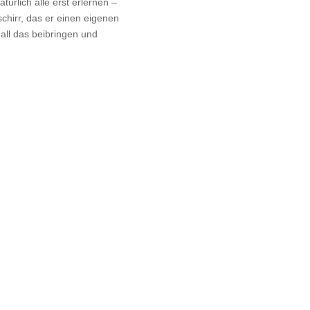
türlich alle erst erlernen –
hirr, das er einen eigenen
all das beibringen und
Adoptieren? SENDE UNS EINE
SELBSTAUSKUNFT!