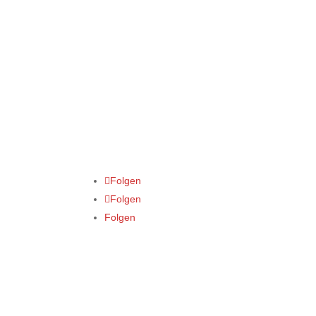
Folgen
Folgen
Folgen
Datenschutz
Impressum
Cookie-Richtlinien 