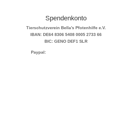
Spendenkonto
Tierschutzverein Bella’s Pfotenhilfe e.V.
IBAN: DE64 8306 5408 0005 2733 66
BIC: GENO DEF1 SLR
Paypal:
info@bellas-pfotenhilfe.de
(EU)