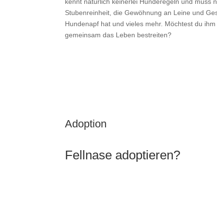
kennt natürlich keinerlei Hunderegeln und muss na
Stubenreinheit, die Gewöhnung an Leine und Gesc
Hundenapf hat und vieles mehr. Möchtest du ihm 
gemeinsam das Leben bestreiten?
Adoption
Fellnase adoptieren?
INTERESSE UND NOCH FRAGEN? DANN
SCHREIB UNS DIREKT.